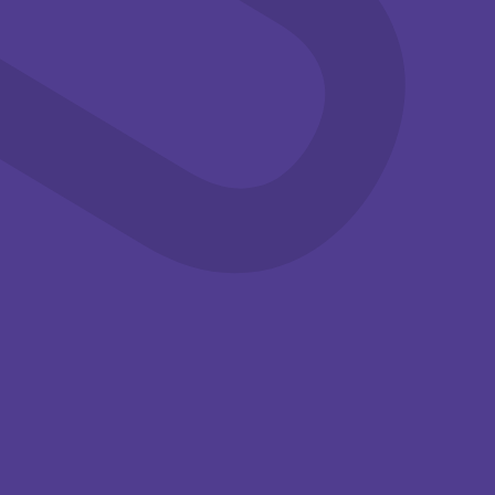
Familie
Workshops
Familie
Workshops
14:00-15:30
14:00-15:30
Knutselen in
Knutselen in
de
de
zomervakantie
zomervakantie
Kom deze
Kom deze
zomervakantie
zomervakantie
knutselen met je
knutselen met je
(klein)kinderen bij het ...
(klein)kinderen bij het ...
Tuinzaal,
Tuinzaal,