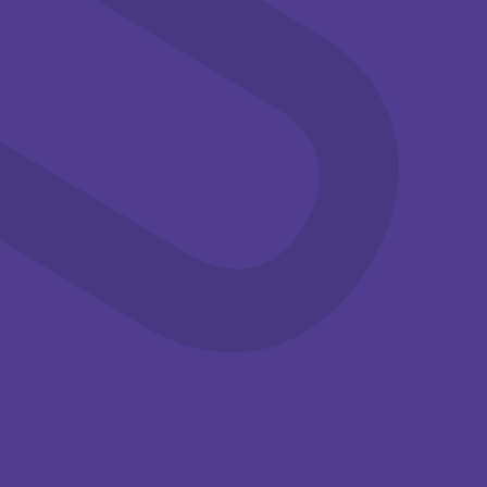
aug
aug
Familie
Workshops
Familie
Workshops
14:00-15:30
14:00-15:30
Knutselen in
Knutselen in
de
de
zomervakantie
zomervakantie
Kom deze
Kom deze
zomervakantie
zomervakantie
knutselen met je
knutselen met je
(klein)kinderen bij het ...
(klein)kinderen bij het ...