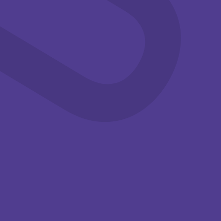
Familie
Workshops
Familie
Workshops
14:00-15:30
14:00-15:30
Knutselen in
Knutselen in
de
de
zomervakantie
zomervakantie
Kom deze
Kom deze
zomervakantie
zomervakantie
knutselen met je
knutselen met je
(klein)kinderen bij het ...
(klein)kinderen bij het ...
Tuinzaal,
Tuinzaal,