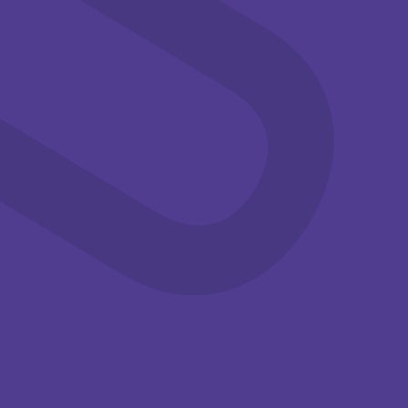
aug
aug
Familie
Workshops
Familie
Workshops
14:00-15:30
14:00-15:30
Knutselen in
Knutselen in
de
de
zomervakantie
zomervakantie
Kom deze
Kom deze
zomervakantie
zomervakantie
knutselen met je
knutselen met je
(klein)kinderen bij het ...
(klein)kinderen bij het ...