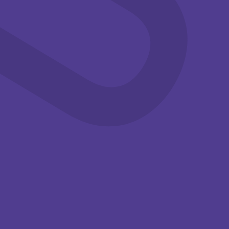
Familie
Workshops
Familie
Workshops
14:00-15:30
14:00-15:30
Knutselen in
Knutselen in
de
de
zomervakantie
zomervakantie
Kom deze
Kom deze
zomervakantie
zomervakantie
knutselen met je
knutselen met je
(klein)kinderen bij het ...
(klein)kinderen bij het ...
Tuinzaal,
Tuinzaal,