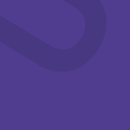
Familie
Workshops
Familie
Workshops
14:00-15:30
14:00-15:30
Knutselen in
Knutselen in
de
de
zomervakantie
zomervakantie
Kom deze
Kom deze
zomervakantie
zomervakantie
knutselen met je
knutselen met je
(klein)kinderen bij het ...
(klein)kinderen bij het ...
Tuinzaal,
Tuinzaal,