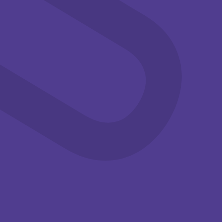
aug
aug
Familie
Workshops
Familie
Workshops
14:00-15:30
14:00-15:30
Knutselen in
Knutselen in
de
de
zomervakantie
zomervakantie
Kom deze
Kom deze
zomervakantie
zomervakantie
knutselen met je
knutselen met je
(klein)kinderen bij het ...
(klein)kinderen bij het ...